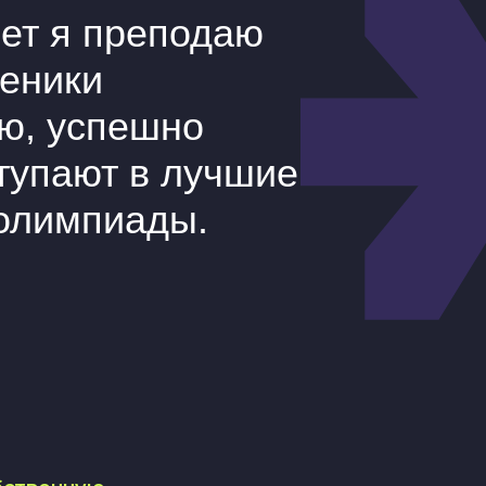
нную
ла алгоритмы
?
ребований к ЕГЭ
торая превращает
дсказуемый
ха зависят
бе есть
ы его раскрыть.