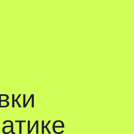
Записаться
и
ике