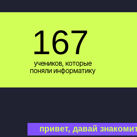
привет, давай знакомиться 
Я — Арина, и уже 6 лет
информатику. Мои учен
осваивают профессию, 
сдают экзамены, поступ
ВУЗы и выигрывают ол
Образование: ВМК МГУ, НИУ ВШЭ,
Британская высшая школа дизайна