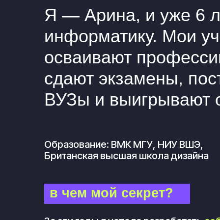
в чем мой секрет?
За эти годы я успела разработать
собстве
стратегию подготовки
к экзамену и созда
решения задач, которые понятны всем.
как появилась школа infokly
Учеников становилось все больше, как и т
по информатике. Мы учим по системе, ко
подготовку к экзамену в спокойный и пре
процесс.
Мы не обещаем 100 баллов (ведь 50% успе
от тебя самого). Зато мы точно знаем:
в те
потенциал, а у нас есть инструменты, чтоб