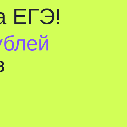
ГЭ!
ей