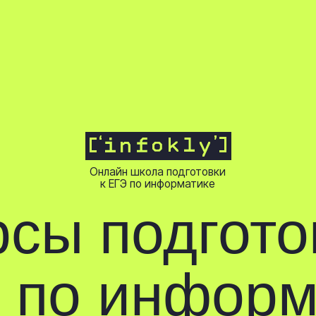
рамма курса
О школе
Онлайн школа подготовки
к ЕГЭ по информатике
ы подготовк
по информат