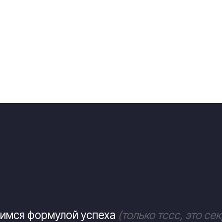
 формулой успеха
(только тссс, это секрет)
рная программа
+
10
ность
=
предсказуе
ий результат экзаме