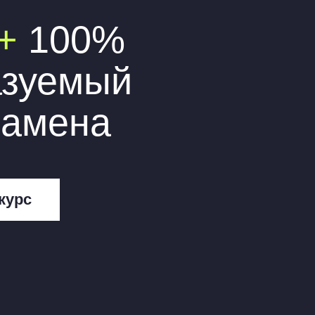
78
лов в среднем, при этом
каких бессонных ночей