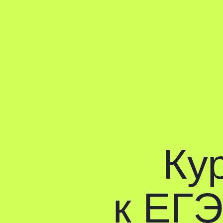
Прог
Курс
к ЕГЭ 