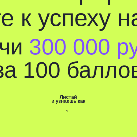
к успеху на Е
и
300 000
рубл
а 100 баллов
Листай
и узнаешь как
→