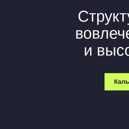
Калькуля
167
учеников, которые
поняли информатику