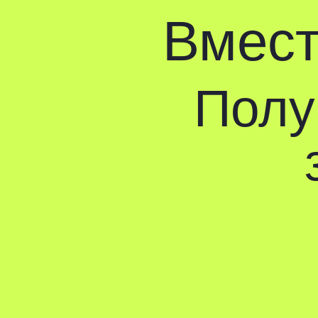
Вместе 
Получ
з