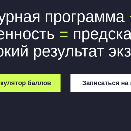
тор баллов
Записаться на курс
83
%
учеников, которые попали
бал
на бюджет в ВУЗ мечты
ни